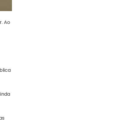
r. Ao
blica
ainda
as