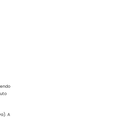
sendo
tuto
a). A