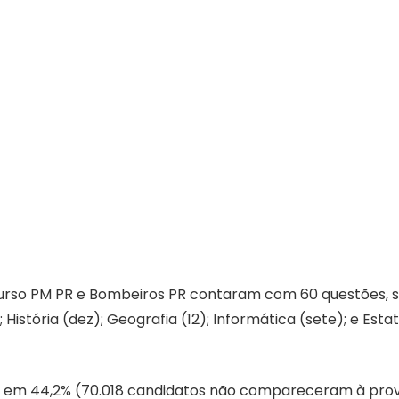
ncurso PM PR e Bombeiros PR contaram com 60 questões, 
História (dez); Geografia (12); Informática (sete); e Esta
ou em 44,2% (70.018 candidatos não compareceram à prov