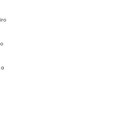
iro
no
 a