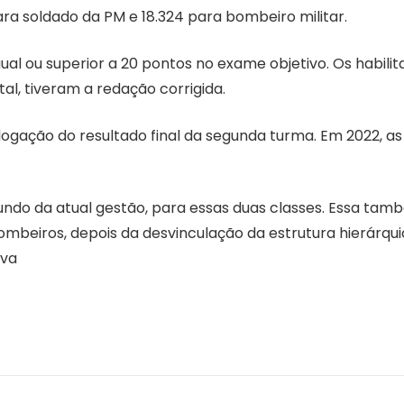
para soldado da PM e 18.324 para bombeiro militar.
l ou superior a 20 pontos no exame objetivo. Os habilit
al, tiveram a redação corrigida.
logação do resultado final da segunda turma. Em 2022, as
ndo da atual gestão, para essas duas classes. Essa ta
mbeiros, depois da desvinculação da estrutura hierárqu
iva
Notícias e Informações sobre