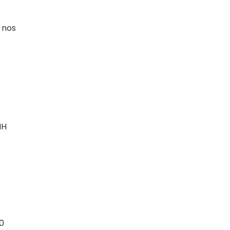
 nos
NH
00