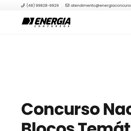
(48) 99828-9929
atendimento@energiaconcurs
Concurso Nac
Blocos Temát