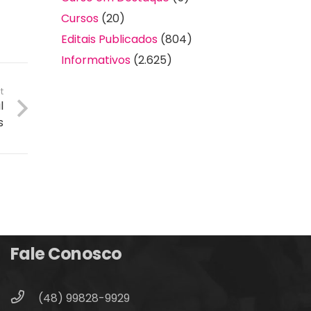
Cursos
(20)
Editais Publicados
(804)
Informativos
(2.625)
t
l
s
Fale Conosco
(48) 99828-9929