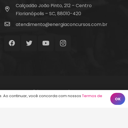
Calçadão João Pinto, 212 – Centro
Florianópolis – SC, 88010-420
atendimento@energiaconcursos.com.br
Início
Termos de Uso
Contato
. Ao continuar, você concorda com nossos
Termos de
OK