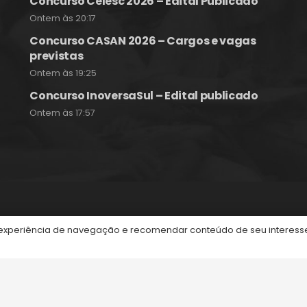
Concurso Celesc 2026 – Edital Publicado
Ontem às 20:17
Concurso CASAN 2026 – Cargos e vagas
previstas
Ontem às 19:25
Concurso InoversaSul – Edital publicado
Ontem às 17:57
itos reservados.
periência de navegação e recomendar conteúdo de seu interesse