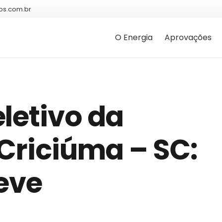
os.com.br
O Energia
Aprovações
letivo da
 Criciúma – SC:
eve