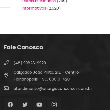
Editais Publicados
(799)
Informativos
(2.620)
Fale Conosco
(48) 99828-9929
Calçadão João Pinto, 212 – Centro
Florianópolis – SC, 88010-420
atendimento@energiaconcursos.com.br