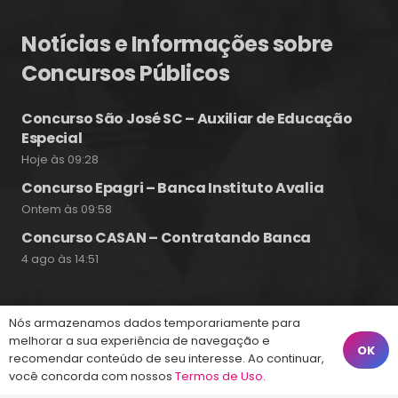
Notícias e Informações sobre
Concursos Públicos
Concurso São José SC – Auxiliar de Educação
Especial
Hoje às 09:28
Concurso Epagri – Banca Instituto Avalia
Ontem às 09:58
Concurso CASAN – Contratando Banca
4 ago às 14:51
Nós armazenamos dados temporariamente para
Fale Conosco
melhorar a sua experiência de navegação e
OK
recomendar conteúdo de seu interesse. Ao continuar,
você concorda com nossos
Termos de Uso
.
(48) 99828-9929