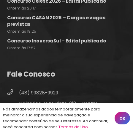
Concurso Celesc 2026 – Edital Publicado
Ontem às 20:17
Concurso CASAN 2026 – Cargos e vagas
previstas
Ontem às 19:25
Concurso InoversaSul – Edital publicado
Ontem às 17:57
Fale Conosco
(48) 99828-9929
Calçadão João Pinto, 212 – Centro
Nós armazenamos dados temporariamente para
Florianópolis – SC, 88010-420
melhorar a sua experiência de navegação e
OK
recomendar conteúdo de seu interesse. Ao continuar,
atendimento@energiaconcursos.com.br
você concorda com nossos
Termos de Uso
.