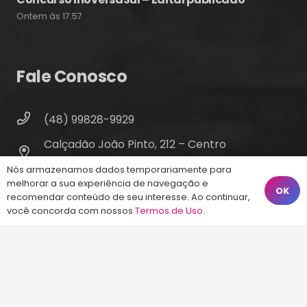
Ontem às 17:57
Fale Conosco
(48) 99828-9929
Calçadão João Pinto, 212 – Centro
Florianópolis – SC, 88010-420
Nós armazenamos dados temporariamente para
melhorar a sua experiência de navegação e
atendimento@energiaconcursos.com.br
OK
recomendar conteúdo de seu interesse. Ao continuar,
você concorda com nossos
Termos de Uso
.