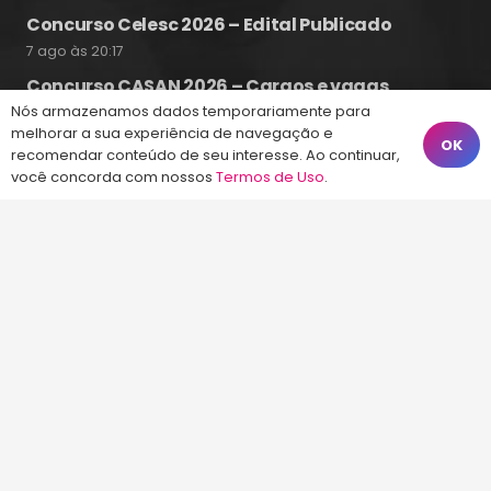
Concurso Celesc 2026 – Edital Publicado
7 ago às 20:17
Concurso CASAN 2026 – Cargos e vagas
previstas
Nós armazenamos dados temporariamente para
melhorar a sua experiência de navegação e
7 ago às 19:25
OK
recomendar conteúdo de seu interesse. Ao continuar,
você concorda com nossos
Termos de Uso
.
Fale Conosco
(48) 99828-9929
Calçadão João Pinto, 212 – Centro
Florianópolis – SC, 88010-420
atendimento@energiaconcursos.com.br