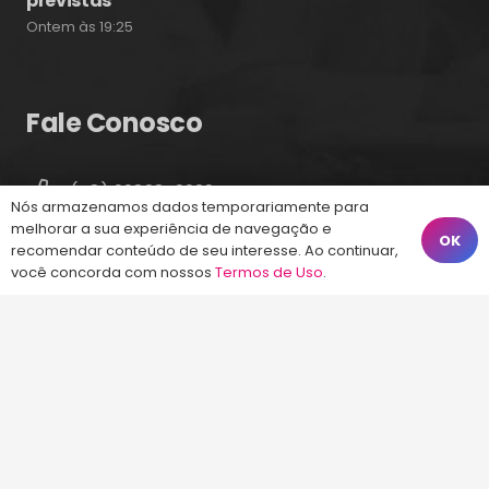
previstas
Ontem às 19:25
Fale Conosco
(48) 99828-9929
Nós armazenamos dados temporariamente para
Calçadão João Pinto, 212 – Centro
melhorar a sua experiência de navegação e
OK
recomendar conteúdo de seu interesse. Ao continuar,
Florianópolis – SC, 88010-420
você concorda com nossos
Termos de Uso
.
atendimento@energiaconcursos.com.br