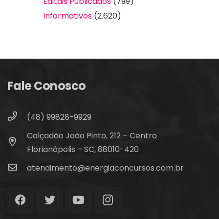
Editais Publicados
(799)
Informativos
(2.620)
Fale Conosco
(48) 99828-9929
Calçadão João Pinto, 212 – Centro
Florianópolis – SC, 88010-420
atendimento@energiaconcursos.com.br