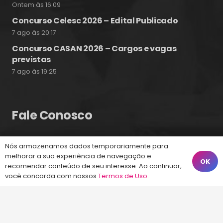
Ontem às 16:09
Concurso Celesc 2026 – Edital Publicado
7 ago às 20:17
Concurso CASAN 2026 – Cargos e vagas
previstas
7 ago às 19:25
Fale Conosco
(48) 99828-9929
Nós armazenamos dados temporariamente para
melhorar a sua experiência de navegação e
OK
Calçadão João Pinto, 212 – Centro
recomendar conteúdo de seu interesse. Ao continuar,
você concorda com nossos
Termos de Uso
.
Florianópolis – SC, 88010-420
atendimento@energiaconcursos.com.br