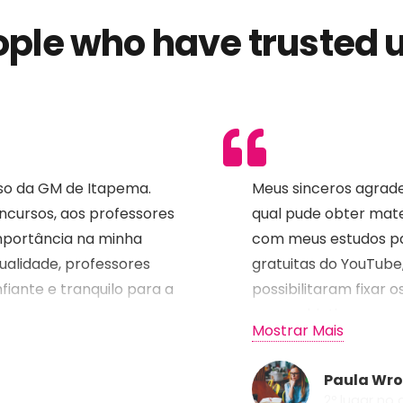
ple who have trusted u
Notícias e Informações sobre
Concursos Públicos
rso da GM de Itapema.
Meus sinceros agrade
ncursos, aos professores
qual pude obter mater
Concurso Epagri – Banca Instituto Avalia
importância na minha
com meus estudos pa
Ontem às 09:58
ualidade, professores
gratuitas do YouTube
Concurso CASAN – Contratando Banca
iante e tranquilo para a
possibilitaram fixar o
4 ago às 14:51
prova objetiva para 
Mostrar Mais
Concurso Guarda Municipal de Balneário
tanta dedicação e c
Camboriú 2026
parabéns.
4 ago às 10:17
Paula Wro
2º lugar no