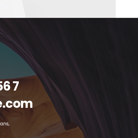
56 7
e.com
eans,