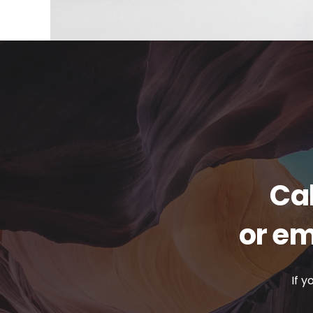
Cal
or em
If y