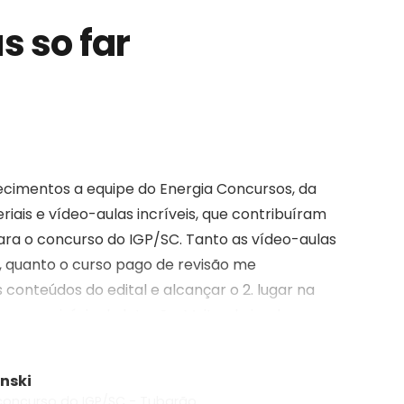
s so far
Fale Conosco
cimentos a equipe do Energia Concursos, da
(48) 99828-9929
iais e vídeo-aulas incríveis, que contribuíram
ra o concurso do IGP/SC. Tanto as vídeo-aulas
Calçadão João Pinto, 212 – Centro
, quanto o curso pago de revisão me
Florianópolis – SC, 88010-420
s conteúdos do edital e alcançar o 2. lugar na
atendimento@energiaconcursos.com.br
meu município de lotação. Muito obrigada por
omprometimento de toda a equipe!!! Meus
nski
 concurso do IGP/SC - Tubarão